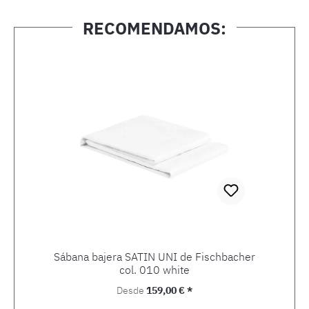
RECOMENDAMOS:
Omitir la galería de productos
Sábana bajera SATIN UNI de Fischbacher
col. 010 white
Precio normal:
Desde
159,00 € *