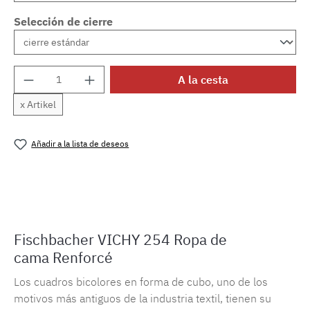
Selección de cierre
Cantidad del producto: introduce la cantida
A la cesta
x Artikel
Añadir a la lista de deseos
Número de producto:
MLFB.vichy254M.44
Fischbacher VICHY 254 Ropa de
cama Renforcé
Los cuadros bicolores en forma de cubo, uno de los
motivos más antiguos de la industria textil, tienen su