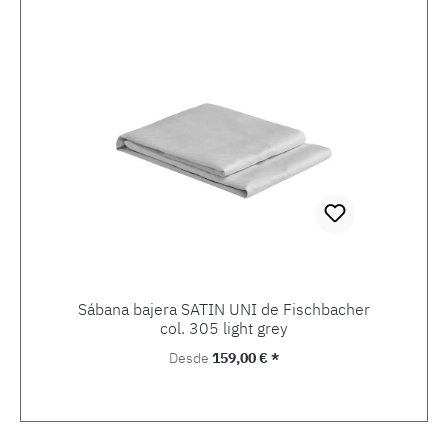
Sábana bajera SATIN UNI de Fischbacher
col. 305 light grey
Precio normal:
Desde
159,00 € *