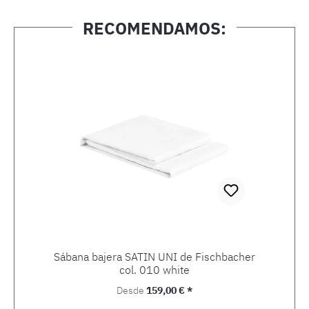
RECOMENDAMOS:
Omitir la galería de productos
Sábana bajera SATIN UNI de Fischbacher
col. 010 white
Precio normal:
Desde
159,00 € *