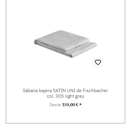
Sábana bajera SATIN UNI de Fischbacher
col. 305 light grey
Precio normal:
Desde
159,00 € *