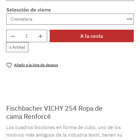
Selección de cierre
Cantidad del producto: introduce la cantida
A la cesta
x Artikel
Añadir a la lista de deseos
Número de producto:
MLFB.vichy254M.21
Fischbacher VICHY 254 Ropa de
cama Renforcé
Los cuadros bicolores en forma de cubo, uno de los
motivos más antiguos de la industria textil, tienen su