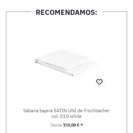
RECOMENDAMOS:
Omitir la galería de productos
Sábana bajera SATIN UNI de Fischbacher
col. 010 white
Precio normal:
Desde
159,00 € *