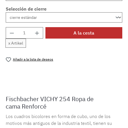
Selección de cierre
Cantidad del producto: introduce la cantida
A la cesta
x Artikel
Añadir a la lista de deseos
Número de producto:
MLFB.vichy254M.82
Fischbacher VICHY 254 Ropa de
cama Renforcé
Los cuadros bicolores en forma de cubo, uno de los
motivos más antiguos de la industria textil, tienen su