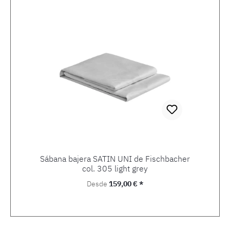
Sábana bajera SATIN UNI de Fischbacher
col. 305 light grey
Precio normal:
Desde
159,00 € *