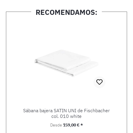
RECOMENDAMOS:
Omitir la galería de productos
Sábana bajera SATIN UNI de Fischbacher
col. 010 white
Precio normal:
Desde
159,00 € *