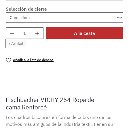
Selección de cierre
Cantidad del producto: introduce la cantida
A la cesta
x Artikel
Añadir a la lista de deseos
Número de producto:
MLFB.vichy254M.89
Fischbacher VICHY 254 Ropa de
cama Renforcé
Los cuadros bicolores en forma de cubo, uno de los
motivos más antiguos de la industria textil, tienen su