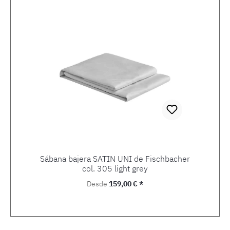
Sábana bajera SATIN UNI de Fischbacher
col. 305 light grey
Precio normal:
Desde
159,00 € *