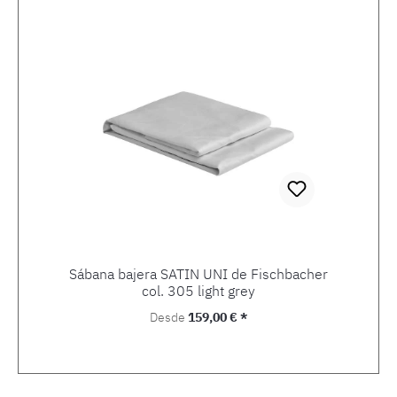
Sábana bajera SATIN UNI de Fischbacher
col. 305 light grey
Precio normal:
Desde
159,00 € *