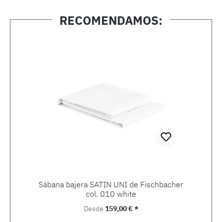
RECOMENDAMOS:
Omitir la galería de productos
Sábana bajera SATIN UNI de Fischbacher
col. 010 white
Precio normal:
Desde
159,00 € *