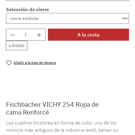
Selección de cierre
Cantidad del producto: introduce la cantida
A la cesta
x Artikel
Añadir a la lista de deseos
Número de producto:
MLFB.vichy254M.88
Fischbacher VICHY 254 Ropa de
cama Renforcé
Los cuadros bicolores en forma de cubo, uno de los
motivos más antiguos de la industria textil, tienen su