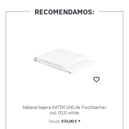
RECOMENDAMOS:
Omitir la galería de productos
Sábana bajera SATIN UNI de Fischbacher
col. 010 white
Precio normal:
Desde
159,00 € *