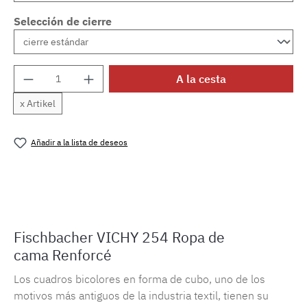
Selección de cierre
Cantidad del producto: introduce la cantida
A la cesta
x Artikel
Añadir a la lista de deseos
Número de producto:
MLFB.vichy254M.50
Fischbacher VICHY 254 Ropa de
cama Renforcé
Los cuadros bicolores en forma de cubo, uno de los
motivos más antiguos de la industria textil, tienen su