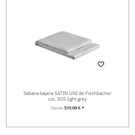
Sábana bajera SATIN UNI de Fischbacher
col. 305 light grey
Precio normal:
Desde
159,00 € *