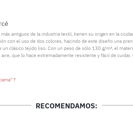
rcé
ás antiguos de la industria textil, tienen su origen en la ciud
ción con el uso de dos colores, hacindo de este diseño una pre
re un clásico tejido liso. Con un peso de sólo 130 g/m², el mate
aire, que lo hace extremadamente resistente y fácil de cuidar. G
cama" ?
RECOMENDAMOS: