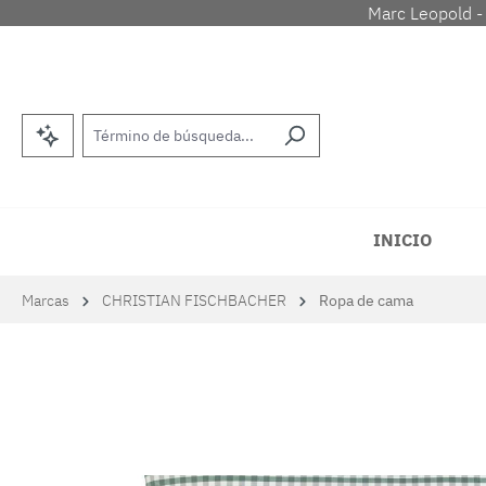
Marc Leopold -
tar al contenido principal
Saltar a la búsqueda
Saltar a la navegación principal
INICIO
Marcas
CHRISTIAN FISCHBACHER
Ropa de cama