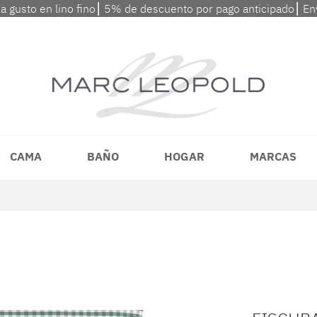
 a gusto en lino fino⎮ 5% de descuento por pago anticipado⎮ En
CAMA
BAÑO
HOGAR
MARCAS