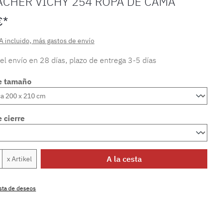
ACHER VICHY 254 ROPA DE CAMA
€*
A incluido, más gastos de envío
 el envío en 28 días, plazo de entrega 3-5 días
e tamaño
 cierre
 del producto: introduce la cantidad dese
A la cesta
x Artikel
lista de deseos
producto:
MLFB.vichy254M.59