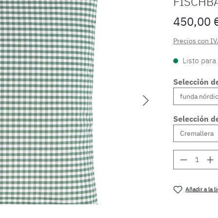
FISCHB
450,00 
Precios con IV
Listo para
Selección d
Selección de
Cantidad
Añadir a la 
Número de 