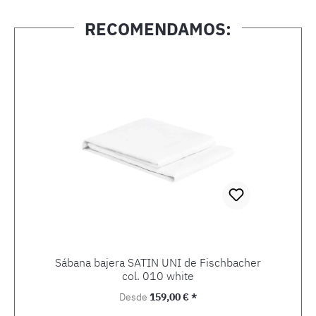
RECOMENDAMOS:
Omitir la galería de productos
Sábana bajera SATIN UNI de Fischbacher
col. 010 white
Precio normal:
Desde
159,00 € *