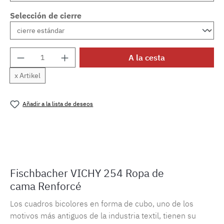
Selección de cierre
Cantidad del producto: introduce la cantida
A la cesta
x Artikel
Añadir a la lista de deseos
Número de producto:
MLFB.vichy254M.20
Fischbacher VICHY 254 Ropa de
cama Renforcé
Los cuadros bicolores en forma de cubo, uno de los
motivos más antiguos de la industria textil, tienen su