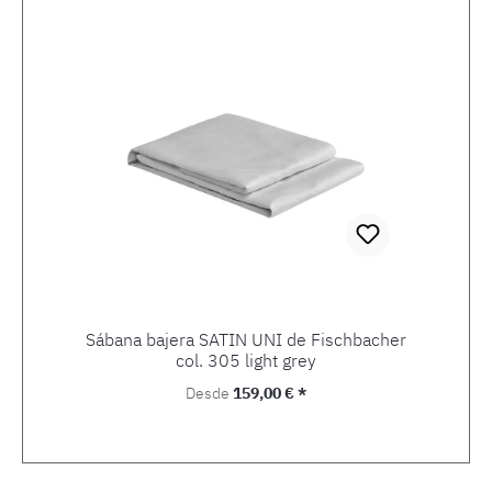
Sábana bajera SATIN UNI de Fischbacher
col. 305 light grey
Precio normal:
Desde
159,00 € *