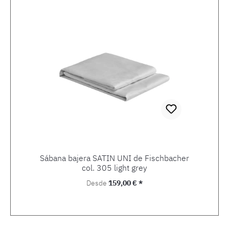
Sábana bajera SATIN UNI de Fischbacher
col. 305 light grey
Precio normal:
Desde
159,00 € *