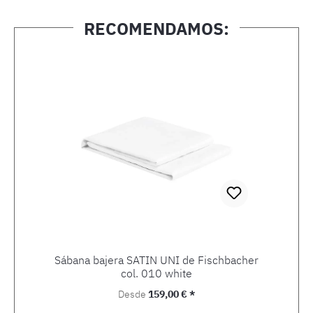
RECOMENDAMOS:
Omitir la galería de productos
Sábana bajera SATIN UNI de Fischbacher
col. 010 white
Precio normal:
Desde
159,00 € *