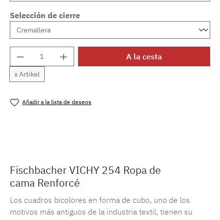
Selección de cierre
Cantidad del producto: introduce la cantida
A la cesta
x Artikel
Añadir a la lista de deseos
Número de producto:
MLFB.vichy254M.67
Fischbacher VICHY 254 Ropa de
cama Renforcé
Los cuadros bicolores en forma de cubo, uno de los
motivos más antiguos de la industria textil, tienen su