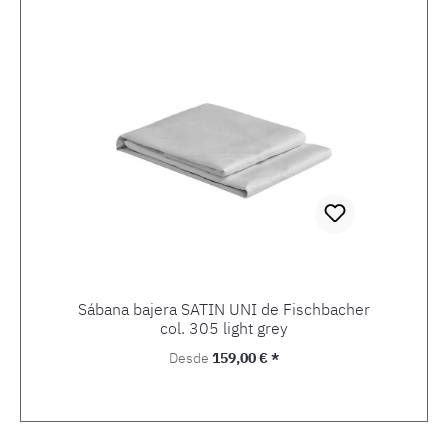
Sábana bajera SATIN UNI de Fischbacher
col. 305 light grey
Precio normal:
Desde
159,00 € *