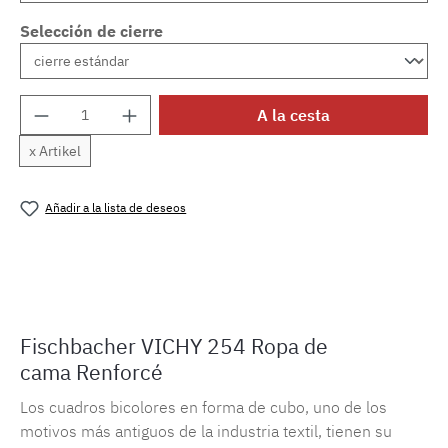
Selección de cierre
Cantidad del producto: introduce la cantida
A la cesta
x Artikel
Añadir a la lista de deseos
Número de producto:
MLFB.vichy254M.74
Fischbacher VICHY 254 Ropa de
cama Renforcé
Los cuadros bicolores en forma de cubo, uno de los
motivos más antiguos de la industria textil, tienen su