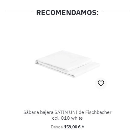
RECOMENDAMOS:
Omitir la galería de productos
Sábana bajera SATIN UNI de Fischbacher
col. 010 white
Precio normal:
Desde
159,00 € *