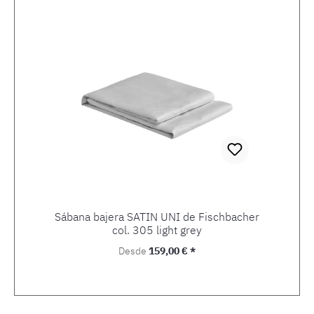
Sábana bajera SATIN UNI de Fischbacher
col. 305 light grey
Precio normal:
Desde
159,00 € *