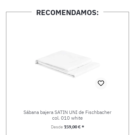
RECOMENDAMOS:
Omitir la galería de productos
Sábana bajera SATIN UNI de Fischbacher
col. 010 white
Precio normal:
Desde
159,00 € *