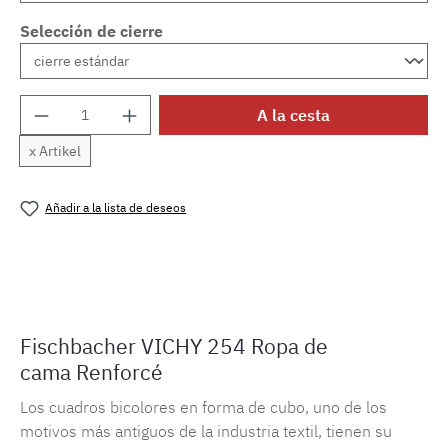
Selección de cierre
Cantidad del producto: introduce la cantida
A la cesta
x Artikel
Añadir a la lista de deseos
Número de producto:
MLFB.vichy254M.10
Fischbacher VICHY 254 Ropa de
cama Renforcé
Los cuadros bicolores en forma de cubo, uno de los
motivos más antiguos de la industria textil, tienen su