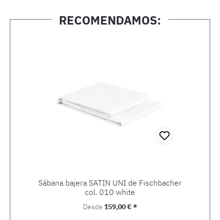
RECOMENDAMOS:
Omitir la galería de productos
Sábana bajera SATIN UNI de Fischbacher
col. 010 white
Precio normal:
Desde
159,00 € *