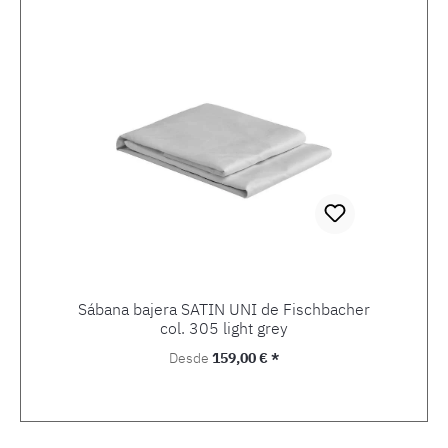
Sábana bajera SATIN UNI de Fischbacher
col. 305 light grey
Precio normal:
Desde
159,00 € *