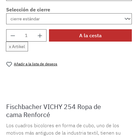
Selección de cierre
Cantidad del producto: introduce la cantida
A la cesta
x Artikel
Añadir a la lista de deseos
Número de producto:
MLFB.vichy254M.32
Fischbacher VICHY 254 Ropa de
cama Renforcé
Los cuadros bicolores en forma de cubo, uno de los
motivos más antiguos de la industria textil, tienen su