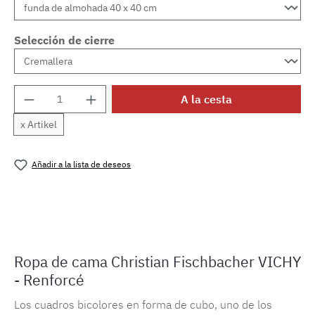
Selección de cierre
Cantidad del producto: introduce la cantida
A la cesta
x Artikel
Añadir a la lista de deseos
Número de producto:
MLFB.vichyM.37
Ropa de cama Christian Fischbacher VICHY
- Renforcé
Los cuadros bicolores en forma de cubo, uno de los