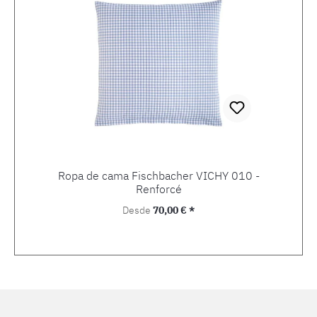
Ropa de cama Fischbacher VICHY 010 -
Renforcé
Precio normal:
Desde
70,00 € *