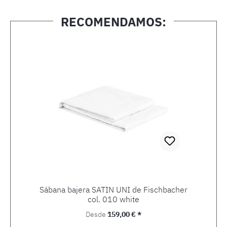
RECOMENDAMOS:
Omitir la galería de productos
Sábana bajera SATIN UNI de Fischbacher
col. 010 white
Precio normal:
Desde
159,00 € *