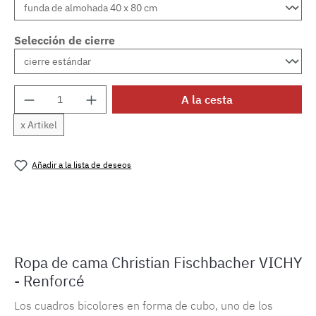
Selección de cierre
Cantidad del producto: introduce la cantida
A la cesta
x Artikel
Añadir a la lista de deseos
Número de producto:
MLFB.vichyM.14
Ropa de cama Christian Fischbacher VICHY
- Renforcé
Los cuadros bicolores en forma de cubo, uno de los