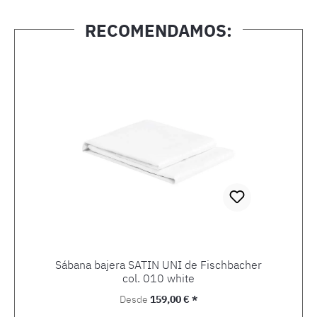
RECOMENDAMOS:
Omitir la galería de productos
Sábana bajera SATIN UNI de Fischbacher
col. 010 white
Precio normal:
Desde
159,00 € *