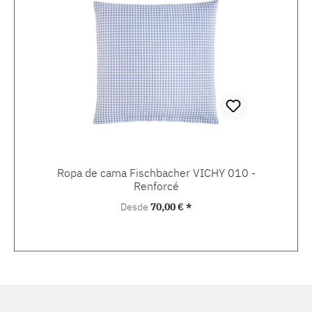
Ropa de cama Fischbacher VICHY 010 -
Renforcé
Precio normal:
Desde
70,00 € *