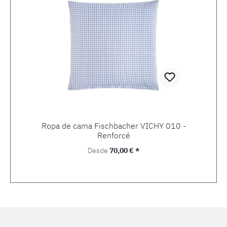
Ropa de cama Fischbacher VICHY 010 -
Renforcé
Precio normal:
Desde
70,00 € *