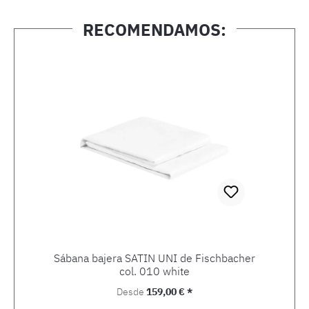
RECOMENDAMOS:
Omitir la galería de productos
Sábana bajera SATIN UNI de Fischbacher
col. 010 white
Precio normal:
Desde
159,00 € *