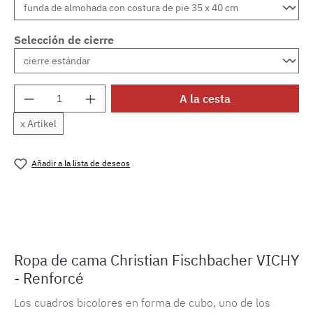
Selección de cierre
Cantidad del producto: introduce la cantida
A la cesta
x Artikel
Añadir a la lista de deseos
Número de producto:
MLFB.vichyM.78
Ropa de cama Christian Fischbacher VICHY
- Renforcé
Los cuadros bicolores en forma de cubo, uno de los