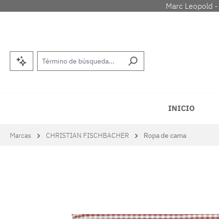
Marc Leopold -
tar al contenido principal
Saltar a la búsqueda
Saltar a la navegación principal
INICIO
Marcas
CHRISTIAN FISCHBACHER
Ropa de cama