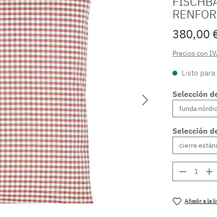
FISCHB
RENFOR
380,00 
Precios con IV
Listo para
Selección d
Selección de
Cantidad
Añadir a la 