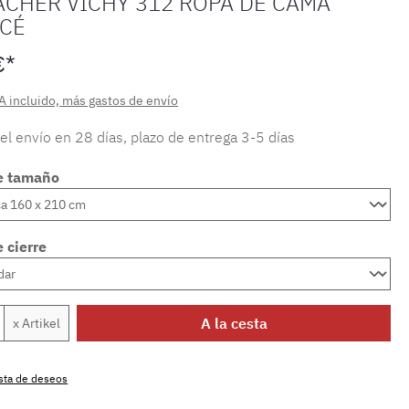
ACHER VICHY 312 ROPA DE CAMA
CÉ
€*
A incluido, más gastos de envío
 el envío en 28 días, plazo de entrega 3-5 días
e tamaño
 cierre
 del producto: introduce la cantidad dese
A la cesta
x Artikel
lista de deseos