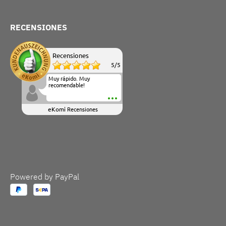
RECENSIONES
Recensiones
5
/
5
Muy rápido. Muy
recomendable!
eKomi
Recensiones
Powered by PayPal