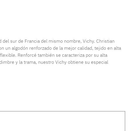
producto:
MLFB.vichyM.28
ad del sur de Francia del mismo nombre, Vichy. Christian
 un algodón renforzado de la mejor calidad, tejido en alta
lexible. Renforcé también se caracteriza por su alta
rdimbre y la trama, nuestro Vichy obtiene su especial