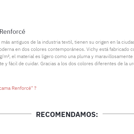
Número de 
 Renforcé
ás antiguos de la industria textil, tienen su origen en la ciud
oderna en dos colores contemporáneos. Vichy está fabricado con
g/m², el material es ligero como una pluma y maravillosamente f
 y fácil de cuidar. Gracias a los dos colores diferentes de la u
 cama Renforcé" ?
RECOMENDAMOS: