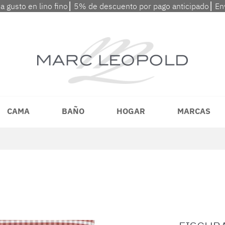
 a gusto en lino fino⎮ 5% de descuento por pago anticipado⎮ En
CAMA
BAÑO
HOGAR
MARCAS