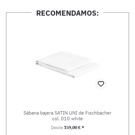
RECOMENDAMOS:
Omitir la galería de productos
Sábana bajera SATIN UNI de Fischbacher
col. 010 white
Precio normal:
Desde
159,00 € *