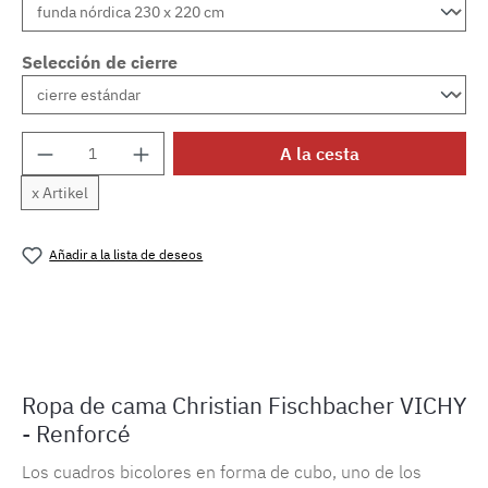
Selección de cierre
Cantidad del producto: introduce la cantida
A la cesta
x Artikel
Añadir a la lista de deseos
Número de producto:
MLFB.vichyM.106
Ropa de cama Christian Fischbacher VICHY
- Renforcé
Los cuadros bicolores en forma de cubo, uno de los