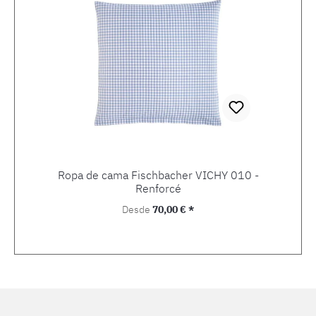
Ropa de cama Fischbacher VICHY 010 -
Renforcé
Precio normal:
Desde
70,00 € *