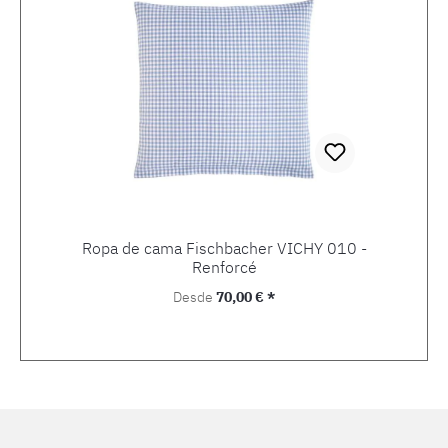
Ropa de cama Fischbacher VICHY 010 -
Renforcé
Precio normal:
Desde
70,00 € *