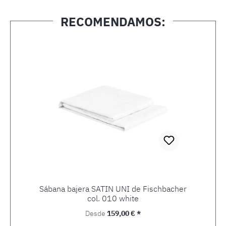
RECOMENDAMOS:
Omitir la galería de productos
Sábana bajera SATIN UNI de Fischbacher
col. 010 white
Precio normal:
Desde
159,00 € *