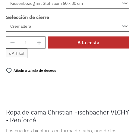
Selección de cierre
Cantidad del producto: introduce la cantida
A la cesta
x Artikel
Añadir a la lista de deseos
Número de producto:
MLFB.vichyM.103
Ropa de cama Christian Fischbacher VICHY
- Renforcé
Los cuadros bicolores en forma de cubo, uno de los