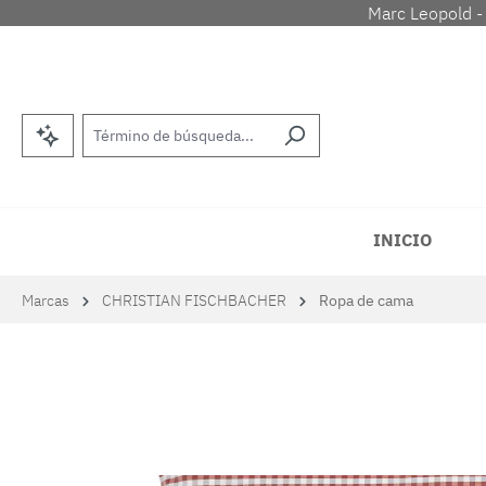
Marc Leopold -
tar al contenido principal
Saltar a la búsqueda
Saltar a la navegación principal
INICIO
Marcas
CHRISTIAN FISCHBACHER
Ropa de cama