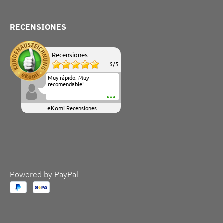
RECENSIONES
Recensiones
5
/
5
Muy rápido. Muy
recomendable!
eKomi
Recensiones
Powered by PayPal