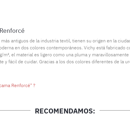
Número de 
 Renforcé
ás antiguos de la industria textil, tienen su origen en la ciud
oderna en dos colores contemporáneos. Vichy está fabricado con
g/m², el material es ligero como una pluma y maravillosamente f
 y fácil de cuidar. Gracias a los dos colores diferentes de la u
 cama Renforcé" ?
RECOMENDAMOS: