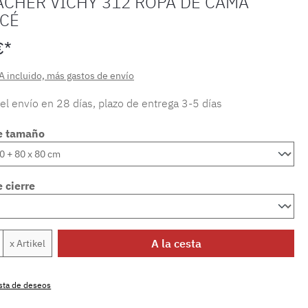
ACHER VICHY 312 ROPA DE CAMA
CÉ
€*
A incluido, más gastos de envío
 el envío en 28 días, plazo de entrega 3-5 días
e tamaño
 cierre
 del producto: introduce la cantidad dese
A la cesta
x Artikel
lista de deseos