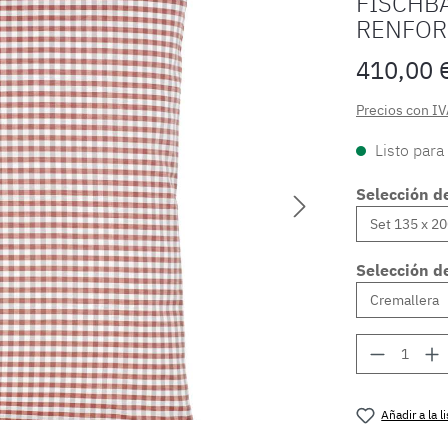
FISCHB
RENFOR
410,00 
Precios con IV
Listo para
Selección d
Selección de
Cantidad
Añadir a la 