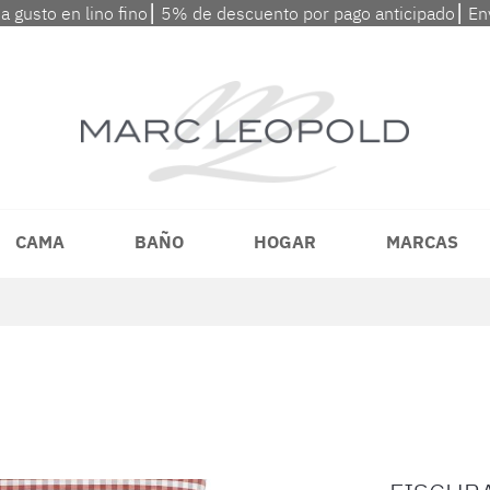
 a gusto en lino fino⎮ 5% de descuento por pago anticipado⎮ En
CAMA
BAÑO
HOGAR
MARCAS