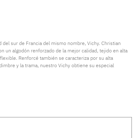
producto:
MLFB.vichyM.9
ad del sur de Francia del mismo nombre, Vichy. Christian
 un algodón renforzado de la mejor calidad, tejido en alta
lexible. Renforcé también se caracteriza por su alta
rdimbre y la trama, nuestro Vichy obtiene su especial