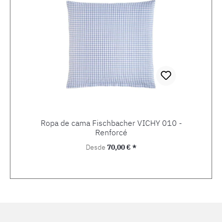
Ropa de cama Fischbacher VICHY 010 -
Renforcé
Precio normal:
Desde
70,00 € *