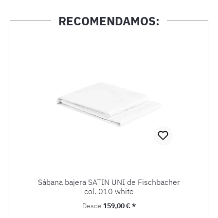
RECOMENDAMOS:
Omitir la galería de productos
Sábana bajera SATIN UNI de Fischbacher
col. 010 white
Precio normal:
Desde
159,00 € *