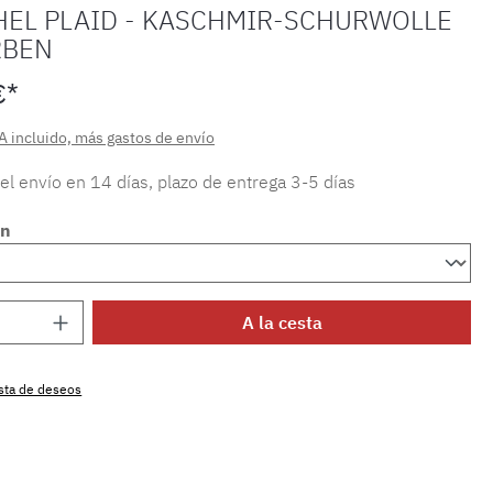
HEL PLAID - KASCHMIR-SCHURWOLLE
RBEN
€*
A incluido, más gastos de envío
 el envío en 14 días, plazo de entrega 3-5 días
en
 del producto: introduce la cantidad dese
A la cesta
lista de deseos
producto:
MLEA.kitzb