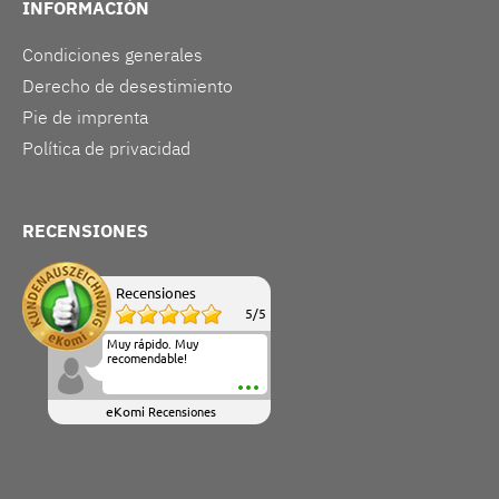
INFORMACIÓN
Condiciones generales
Derecho de desestimiento
Pie de imprenta
Política de privacidad
RECENSIONES
Recensiones
5
/
5
Muy rápido. Muy
recomendable!
eKomi
Recensiones