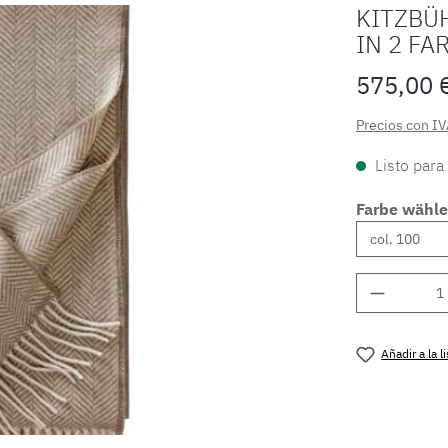
KITZBÜ
IN 2 FA
575,00 
Precios con IV
Listo para
Farbe wähl
Cantidad
Añadir a la 
Número de 