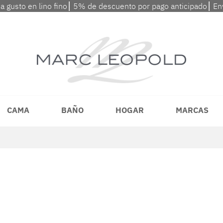
 a gusto en lino fino⎮ 5% de descuento por pago anticipado⎮ En
CAMA
BAÑO
HOGAR
MARCAS