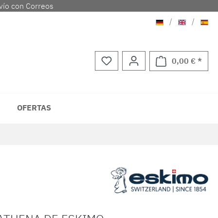
vío con Correos
Aleman
Ingles
Espa
/
/
0,00 € *
El ca
OFERTAS