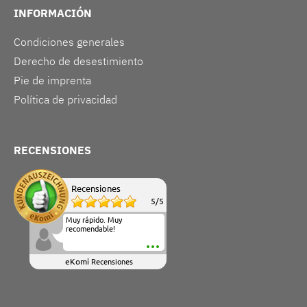
INFORMACIÓN
Condiciones generales
Derecho de desestimiento
Pie de imprenta
Política de privacidad
RECENSIONES
Recensiones
5
/
5
Muy rápido. Muy
recomendable!
eKomi
Recensiones