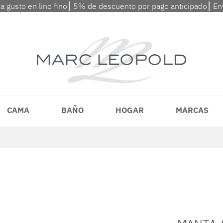
 a gusto en lino fino⎮ 5% de descuento por pago anticipado⎮ En
CAMA
BAÑO
HOGAR
MARCAS