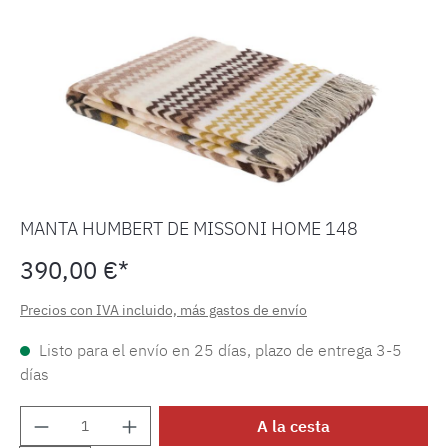
MANTA HUMBERT DE MISSONI HOME 148
390,00 €*
Precios con IVA incluido, más gastos de envío
Listo para el envío en 25 días, plazo de entrega 3-5
días
Cantidad del producto: introduce la cantida
A la cesta