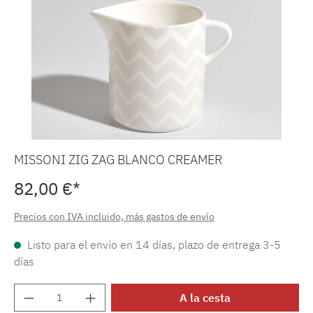
MISSONI ZIG ZAG BLANCO CREAMER
82,00 €*
Precios con IVA incluido, más gastos de envío
Listo para el envío en 14 días, plazo de entrega 3-5
días
Cantidad del producto: introduce la cantida
A la cesta