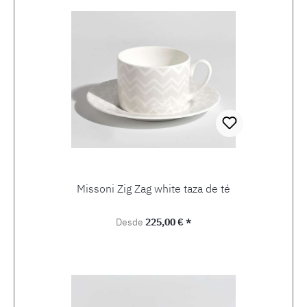
Missoni Zig Zag white taza de té
Precio normal:
Desde
225,00 € *