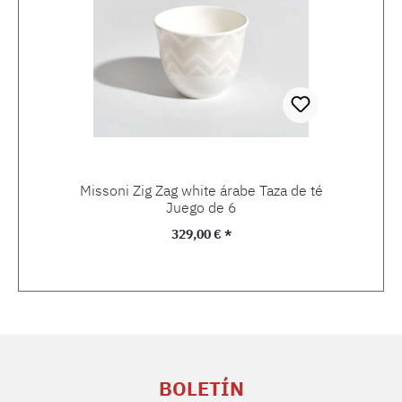
Missoni Zig Zag white árabe Taza de té
Juego de 6
Precio normal:
329,00 € *
BOLETÍN