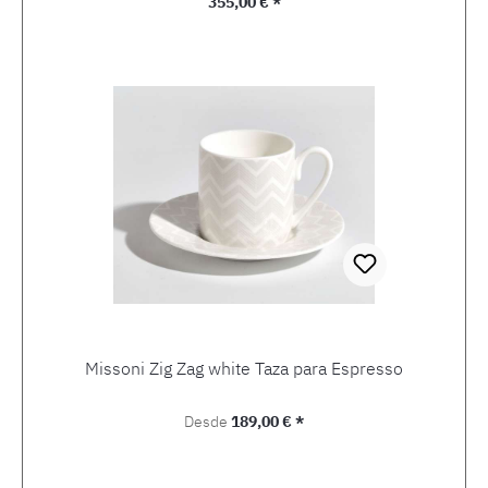
Precio normal:
355,00 € *
Missoni Zig Zag white Taza para Espresso
Precio normal:
Desde
189,00 € *