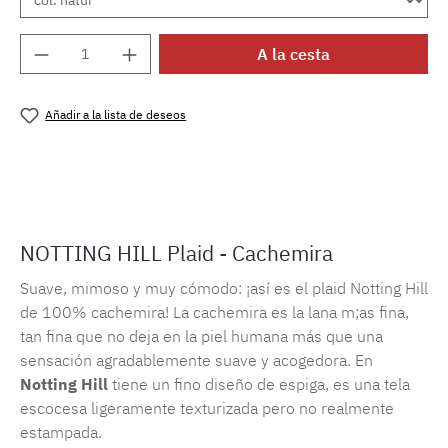
Cantidad del producto: introduce la cantida
A la cesta
Añadir a la lista de deseos
Número de producto:
MLEA.notting
NOTTING HILL Plaid - Cachemira
Suave, mimoso y muy cómodo: ¡así es el plaid Notting Hill
de 100% cachemira! La cachemira es la lana m;as fina,
tan fina que no deja en la piel humana más que una
sensación agradablemente suave y acogedora. En
Notting Hill
tiene un fino diseño de espiga, es una tela
escocesa ligeramente texturizada pero no realmente
estampada.