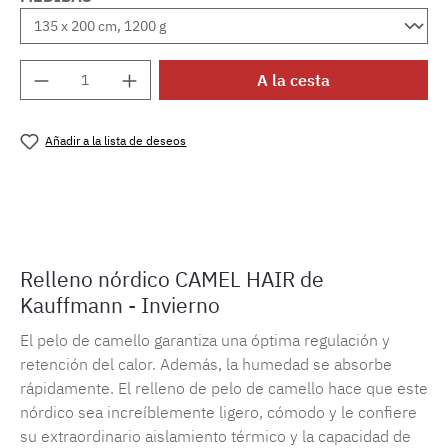
Cantidad del producto: introduce la cantida
A la cesta
Añadir a la lista de deseos
Número de producto:
ML11728
Relleno nórdico CAMEL HAIR de
Kauffmann - Invierno
El pelo de camello garantiza una óptima regulación y
retención del calor. Además, la humedad se absorbe
rápidamente. El relleno de pelo de camello hace que este
nórdico sea increíblemente ligero, cómodo y le confiere
su extraordinario aislamiento térmico y la capacidad de