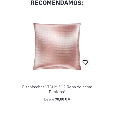
RECOMENDAMOS:
Omitir la galería de productos
Fischbacher VICHY 312 Ropa de cama
Renforcé
Precio normal:
Desde
70,00 € *