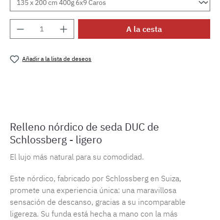
Cantidad del producto: introduce la cantida
A la cesta
Añadir a la lista de deseos
Número de producto:
ML12400
Relleno nórdico de seda DUC de
Schlossberg - ligero
El lujo más natural para su comodidad.
Este nórdico, fabricado por Schlossberg en Suiza,
promete una experiencia única: una maravillosa
sensación de descanso, gracias a su incomparable
ligereza. Su funda está hecha a mano con la más