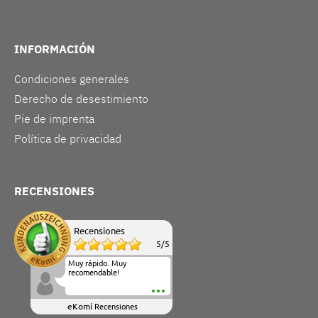
INFORMACIÓN
Condiciones generales
Derecho de desestimiento
Pie de imprenta
Política de privacidad
RECENSIONES
Recensiones
5
/
5
Muy rápido. Muy
recomendable!
eKomi
Recensiones