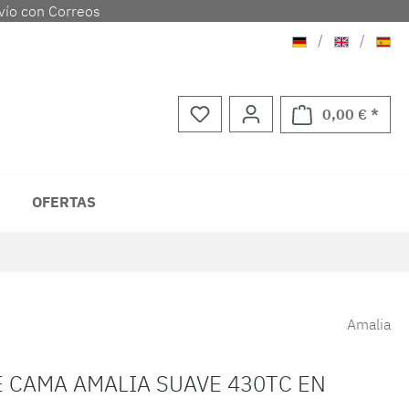
vío con Correos
Aleman
Ingles
Espa
/
/
0,00 € *
El ca
OFERTAS
Amalia
E CAMA AMALIA SUAVE 430TC EN