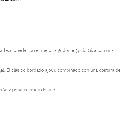
producto:
amalia.suave.white
confeccionada con el mejor algodón egipcio Giza con una
l. El clásico bordado ajour, combinado con una costura de
ción y pone acentos de lujo.