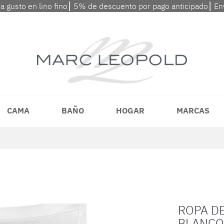
 a gusto en lino fino⎮ 5% de descuento por pago anticipado⎮ En
CAMA
BAÑO
HOGAR
MARCAS
ROPA D
BLANCO