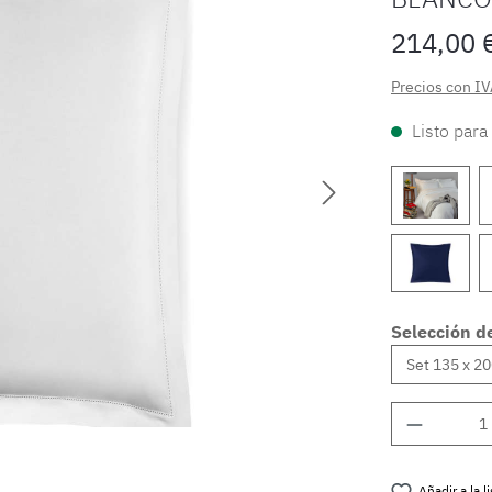
214,00 
Precios con IV
Listo para
Selección d
Cantidad
Añadir a la 