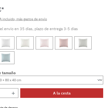
€*
A incluido, más gastos de envío
 el envío en 35 días, plazo de entrega 3-5 días
e tamaño
 del producto: introduce la cantidad dese
A la cesta
lista de deseos