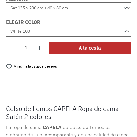
ELEGIR COLOR
Cantidad del producto: introduce la cantida
A la cesta
Añadir a la lista de deseos
Número de producto:
MLCDL.capela
Celso de Lemos CAPELA Ropa de cama -
Satén 2 colores
La ropa de cama
CAPELA
de Celso de Lemos es
sinónimo de lujo incomparable y de una calidad de cinco