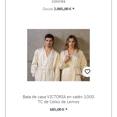
colores
Precio normal:
Desde
2.005,00 € *
Bata de casa VICTORIA en satén 1000
TC de Celso de Lemos
Precio normal:
685,00 € *