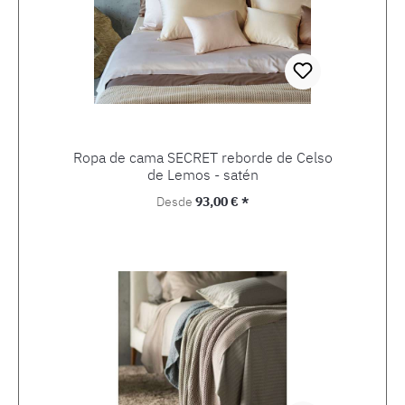
Ropa de cama SECRET reborde de Celso
de Lemos - satén
Precio normal:
Desde
93,00 € *