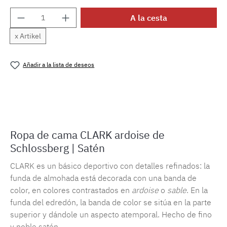
Cantidad del producto: introduce la cantida
A la cesta
x Artikel
Añadir a la lista de deseos
Número de producto:
MLSB.clark.ardoise
Ropa de cama CLARK ardoise de
Schlossberg | Satén
CLARK es un básico deportivo con detalles refinados: la
funda de almohada está decorada con una banda de
color, en colores contrastados en
ardoise
o
sable
. En la
funda del edredón, la banda de color se sitúa en la parte
superior y dándole un aspecto atemporal. Hecho de fino
y noble satén.