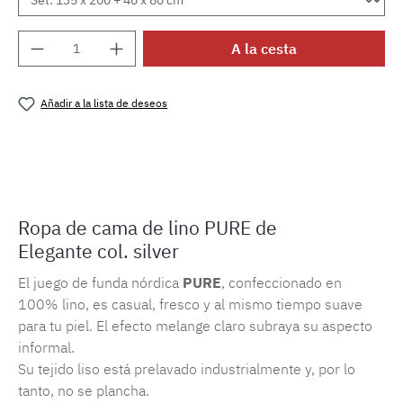
Cantidad del producto: introduce la cantida
A la cesta
Añadir a la lista de deseos
Número de producto:
MLEL.7062.09
Ropa de cama de lino PURE de
Elegante col. silver
El juego de funda nórdica
PURE
, confeccionado en
100% lino, es casual, fresco y al mismo tiempo suave
para tu piel. El efecto melange claro subraya su aspecto
informal.
Su tejido liso está prelavado industrialmente y, por lo
tanto, no se plancha.