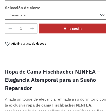
Selección de cierre
Cantidad del producto: introduce la cantida
A la cesta
Añadir a la lista de deseos
Número de producto:
SW15720.101
Ropa de Cama Fischbacher NINFEA –
Elegancia Atemporal para un Sueño
Reparador
Añada un toque de elegancia refinada a su dormitorio con
la exclusiva
ropa de cama Fischbacher NINFEA
.