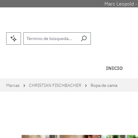
Marc Leopold -
tar al contenido principal
Saltar a la búsqueda
Saltar a la navegación principal
INICIO
Marcas
CHRISTIAN FISCHBACHER
Ropa de cama