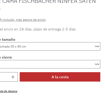
E CAMA FISCHBACHER NINFEA SATÉN
*
A incluido, más gastos de envío
 el envío en 28 días, plazo de entrega 2-5 días
e tamaño
 cierre
 del producto: introduce la cantidad dese
A la cesta
lista de deseos
producto:
SW15720.33