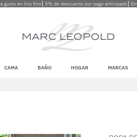
 a gusto en lino fino⎮ 5% de descuento por pago anticipado⎮ En
CAMA
BAÑO
HOGAR
MARCAS