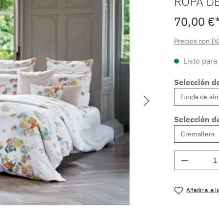
ROPA D
70,00 €
Precios con IV
Listo para
Selección d
Selección de
Cantidad
Añadir a la 
Número de 