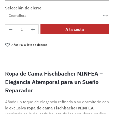
Selección de cierre
Cantidad del producto: introduce la cantida
A la cesta
Añadir a la lista de deseos
Número de producto:
SW15720.23
Ropa de Cama Fischbacher NINFEA –
Elegancia Atemporal para un Sueño
Reparador
Añada un toque de elegancia refinada a su dormitorio con
la exclusiva
ropa de cama Fischbacher NINFEA
.