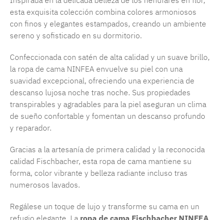
Inspirada en la delicada belleza de los nenúfares en flor,
esta exquisita colección combina colores armoniosos
con finos y elegantes estampados, creando un ambiente
sereno y sofisticado en su dormitorio.
Confeccionada con satén de alta calidad y un suave brillo,
la ropa de cama NINFEA envuelve su piel con una
suavidad excepcional, ofreciendo una experiencia de
descanso lujosa noche tras noche. Sus propiedades
transpirables y agradables para la piel aseguran un clima
de sueño confortable y fomentan un descanso profundo
y reparador.
Gracias a la artesanía de primera calidad y la reconocida
calidad Fischbacher, esta ropa de cama mantiene su
forma, color vibrante y belleza radiante incluso tras
numerosos lavados.
Regálese un toque de lujo y transforme su cama en un
refugio elegante. La
ropa de cama Fischbacher NINFEA