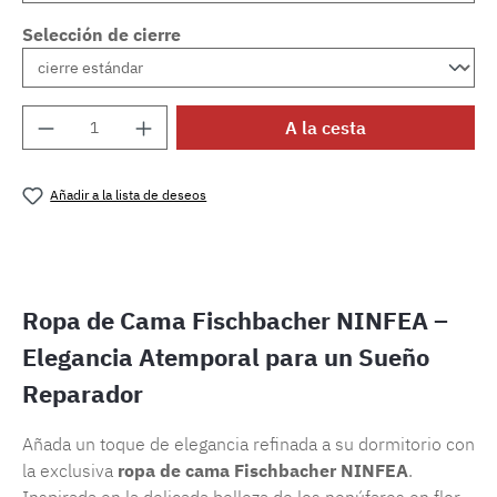
Selección de cierre
Cantidad del producto: introduce la cantida
A la cesta
Añadir a la lista de deseos
Número de producto:
SW15720.52
Ropa de Cama Fischbacher NINFEA –
Elegancia Atemporal para un Sueño
Reparador
Añada un toque de elegancia refinada a su dormitorio con
la exclusiva
ropa de cama Fischbacher NINFEA
.