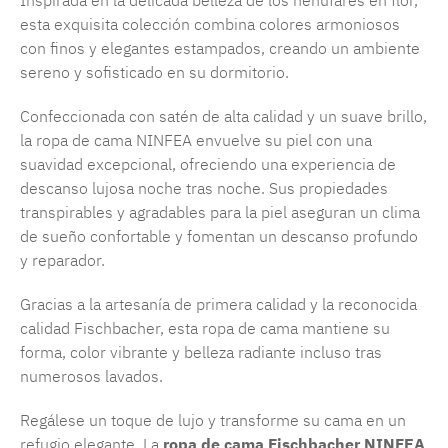
Inspirada en la delicada belleza de los nenúfares en flor,
esta exquisita colección combina colores armoniosos
con finos y elegantes estampados, creando un ambiente
sereno y sofisticado en su dormitorio.
Confeccionada con satén de alta calidad y un suave brillo,
la ropa de cama NINFEA envuelve su piel con una
suavidad excepcional, ofreciendo una experiencia de
descanso lujosa noche tras noche. Sus propiedades
transpirables y agradables para la piel aseguran un clima
de sueño confortable y fomentan un descanso profundo
y reparador.
Gracias a la artesanía de primera calidad y la reconocida
calidad Fischbacher, esta ropa de cama mantiene su
forma, color vibrante y belleza radiante incluso tras
numerosos lavados.
Regálese un toque de lujo y transforme su cama en un
refugio elegante. La
ropa de cama Fischbacher NINFEA