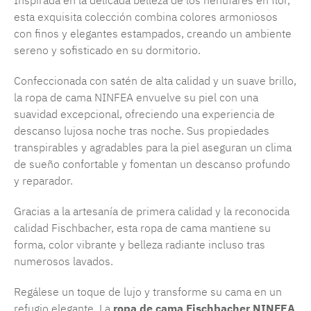
Inspirada en la delicada belleza de los nenúfares en flor,
esta exquisita colección combina colores armoniosos
con finos y elegantes estampados, creando un ambiente
sereno y sofisticado en su dormitorio.
Confeccionada con satén de alta calidad y un suave brillo,
la ropa de cama NINFEA envuelve su piel con una
suavidad excepcional, ofreciendo una experiencia de
descanso lujosa noche tras noche. Sus propiedades
transpirables y agradables para la piel aseguran un clima
de sueño confortable y fomentan un descanso profundo
y reparador.
Gracias a la artesanía de primera calidad y la reconocida
calidad Fischbacher, esta ropa de cama mantiene su
forma, color vibrante y belleza radiante incluso tras
numerosos lavados.
Regálese un toque de lujo y transforme su cama en un
refugio elegante. La
ropa de cama Fischbacher NINFEA