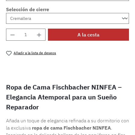
Selección de cierre
Cantidad del producto: introduce la cantida
A la cesta
Añadir a la lista de deseos
Número de producto:
SW15720.107
Ropa de Cama Fischbacher NINFEA –
Elegancia Atemporal para un Sueño
Reparador
Añada un toque de elegancia refinada a su dormitorio con
la exclusiva
ropa de cama Fischbacher NINFEA
.