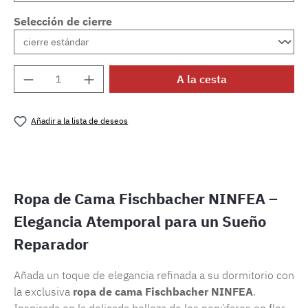
Selección de cierre
Cantidad del producto: introduce la cantida
A la cesta
Añadir a la lista de deseos
Número de producto:
SW15720.16
Ropa de Cama Fischbacher NINFEA –
Elegancia Atemporal para un Sueño
Reparador
Añada un toque de elegancia refinada a su dormitorio con
la exclusiva
ropa de cama Fischbacher NINFEA
.