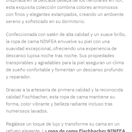
Inspirada en la delicada belleza de los nenúfares en flor,
esta exquisita colección combina colores armoniosos
con finos y elegantes estampados, creando un ambiente
sereno y sofisticado en su dormitorio.
Confeccionada con satén de alta calidad y un suave brillo,
la ropa de cama NINFEA envuelve su piel con una
suavidad excepcional, ofreciendo una experiencia de
descanso lujosa noche tras noche. Sus propiedades
transpirables y agradables para la piel aseguran un clima
de sueño confortable y fomentan un descanso profundo
y reparador.
Gracias a la artesanía de primera calidad y la reconocida
calidad Fischbacher, esta ropa de cama mantiene su
forma, color vibrante y belleza radiante incluso tras
numerosos lavados.
Regálese un toque de lujo y transforme su cama en un
refugio elegante. La
ropa de cama Fischbacher NINFEA