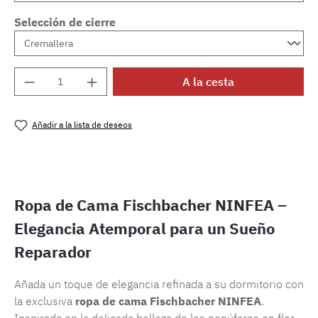
Selección de cierre
Cantidad del producto: introduce la cantida
A la cesta
Añadir a la lista de deseos
Número de producto:
SW15720.7
Ropa de Cama Fischbacher NINFEA –
Elegancia Atemporal para un Sueño
Reparador
Añada un toque de elegancia refinada a su dormitorio con
la exclusiva
ropa de cama Fischbacher NINFEA
.