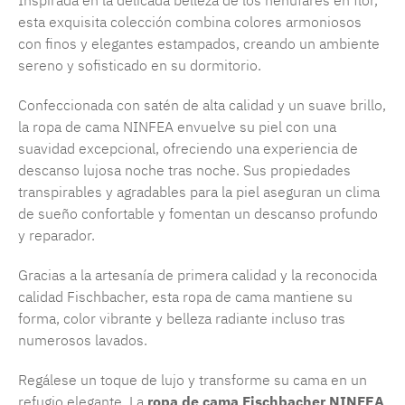
Inspirada en la delicada belleza de los nenúfares en flor,
esta exquisita colección combina colores armoniosos
con finos y elegantes estampados, creando un ambiente
sereno y sofisticado en su dormitorio.
Confeccionada con satén de alta calidad y un suave brillo,
la ropa de cama NINFEA envuelve su piel con una
suavidad excepcional, ofreciendo una experiencia de
descanso lujosa noche tras noche. Sus propiedades
transpirables y agradables para la piel aseguran un clima
de sueño confortable y fomentan un descanso profundo
y reparador.
Gracias a la artesanía de primera calidad y la reconocida
calidad Fischbacher, esta ropa de cama mantiene su
forma, color vibrante y belleza radiante incluso tras
numerosos lavados.
Regálese un toque de lujo y transforme su cama en un
refugio elegante. La
ropa de cama Fischbacher NINFEA