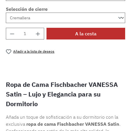
Selección de cierre
Cantidad del producto: introduce la cantida
A la cesta
Añadir a la lista de deseos
Número de producto:
SW15721.35
Ropa de Cama Fischbacher VANESSA
Satin – Lujo y Elegancia para su
Dormitorio
Añada un toque de sofisticación a su dormitorio con la
exclusiva
ropa de cama Fischbacher VANESSA Satin
.