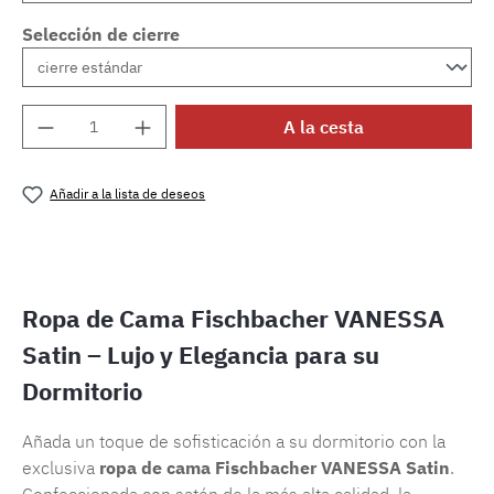
Selección de cierre
Cantidad del producto: introduce la cantida
A la cesta
Añadir a la lista de deseos
Número de producto:
SW15721.14
Ropa de Cama Fischbacher VANESSA
Satin – Lujo y Elegancia para su
Dormitorio
Añada un toque de sofisticación a su dormitorio con la
exclusiva
ropa de cama Fischbacher VANESSA Satin
.