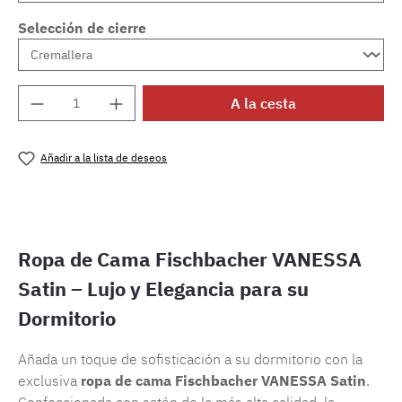
Selección de cierre
Cantidad del producto: introduce la cantida
A la cesta
Añadir a la lista de deseos
Número de producto:
SW15721.81
Ropa de Cama Fischbacher VANESSA
Satin – Lujo y Elegancia para su
Dormitorio
Añada un toque de sofisticación a su dormitorio con la
exclusiva
ropa de cama Fischbacher VANESSA Satin
.