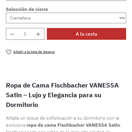
Selección de cierre
Cantidad del producto: introduce la cantida
A la cesta
Añadir a la lista de deseos
Número de producto:
SW15721.5
Ropa de Cama Fischbacher VANESSA
Satin – Lujo y Elegancia para su
Dormitorio
Añada un toque de sofisticación a su dormitorio con la
exclusiva
ropa de cama Fischbacher VANESSA Satin
.