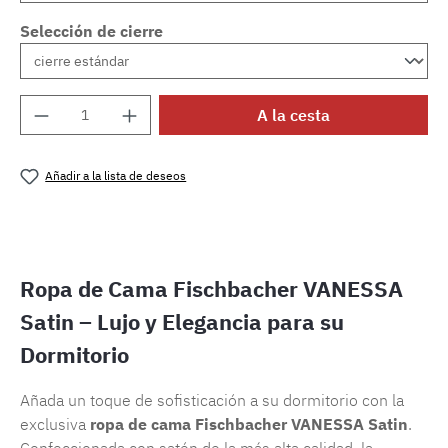
Selección de cierre
Cantidad del producto: introduce la cantida
A la cesta
Añadir a la lista de deseos
Número de producto:
SW15721.58
Ropa de Cama Fischbacher VANESSA
Satin – Lujo y Elegancia para su
Dormitorio
Añada un toque de sofisticación a su dormitorio con la
exclusiva
ropa de cama Fischbacher VANESSA Satin
.