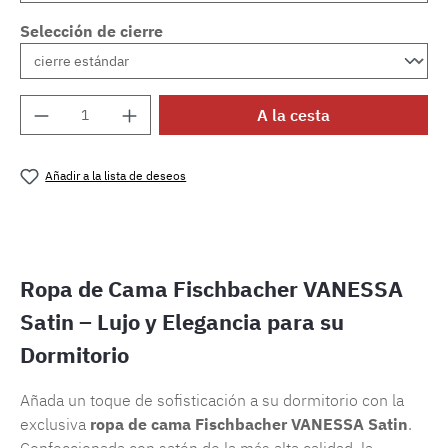
Selección de cierre
Cantidad del producto: introduce la cantida
A la cesta
Añadir a la lista de deseos
Número de producto:
SW15721.24
Ropa de Cama Fischbacher VANESSA
Satin – Lujo y Elegancia para su
Dormitorio
Añada un toque de sofisticación a su dormitorio con la
exclusiva
ropa de cama Fischbacher VANESSA Satin
.