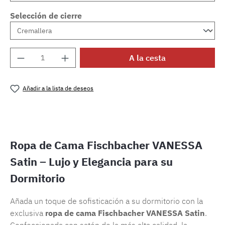
Selección de cierre
Cantidad del producto: introduce la cantida
A la cesta
Añadir a la lista de deseos
Número de producto:
SW15721.51
Ropa de Cama Fischbacher VANESSA
Satin – Lujo y Elegancia para su
Dormitorio
Añada un toque de sofisticación a su dormitorio con la
exclusiva
ropa de cama Fischbacher VANESSA Satin
.