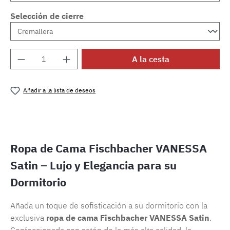
Selección de cierre
Cantidad del producto: introduce la cantida
A la cesta
Añadir a la lista de deseos
Número de producto:
SW15721.61
Ropa de Cama Fischbacher VANESSA
Satin – Lujo y Elegancia para su
Dormitorio
Añada un toque de sofisticación a su dormitorio con la
exclusiva
ropa de cama Fischbacher VANESSA Satin
.