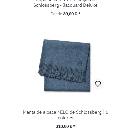
Schlossberg - Jacquard Deluxe
Precio normal:
Desde
80,00 € *
Manta de alpaca MILO de Schlossberg │6
colores
Precio normal:
310,00 € *