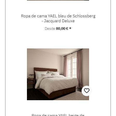
Ropa de cama YAEL bleu de Schlossberg
- Jacquard Deluxe
Precio normal:
Desde
80,00 € *
Ropa de cama YAEL beige de