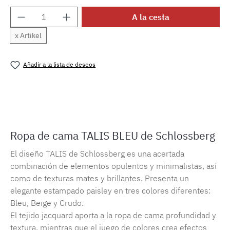
Cantidad del producto: introduce la cantida
A la cesta
x Artikel
Añadir a la lista de deseos
Número de producto:
MLSB.talis.bleuM.6
Ropa de cama TALIS BLEU de Schlossberg
El diseño TALIS de Schlossberg es una acertada
combinación de elementos opulentos y minimalistas, así
como de texturas mates y brillantes. Presenta un
elegante estampado paisley en tres colores diferentes:
Bleu, Beige y Crudo.
El tejido jacquard aporta a la ropa de cama profundidad y
textura, mientras que el juego de colores crea efectos