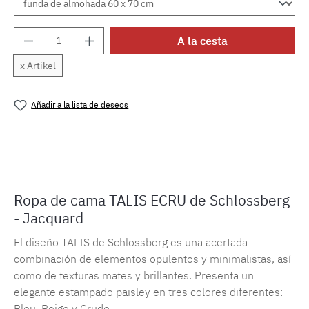
Cantidad del producto: introduce la cantida
A la cesta
x Artikel
Añadir a la lista de deseos
Número de producto:
MLSB.talis.ecruM.18
Ropa de cama TALIS ECRU de Schlossberg
- Jacquard
El diseño TALIS de Schlossberg es una acertada
combinación de elementos opulentos y minimalistas, así
como de texturas mates y brillantes. Presenta un
elegante estampado paisley en tres colores diferentes:
Bleu, Beige y Crudo.