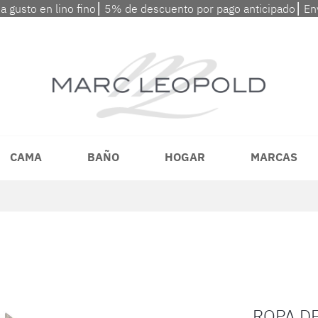
 a gusto en lino fino⎮ 5% de descuento por pago anticipado⎮ En
CAMA
BAÑO
HOGAR
MARCAS
ROPA D