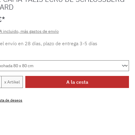
UARD
€*
A incluido, más gastos de envío
 el envío en 28 días, plazo de entrega 3-5 días
 del producto: introduce la cantidad dese
A la cesta
x Artikel
lista de deseos
producto:
MLSB.talis.ecruM.11