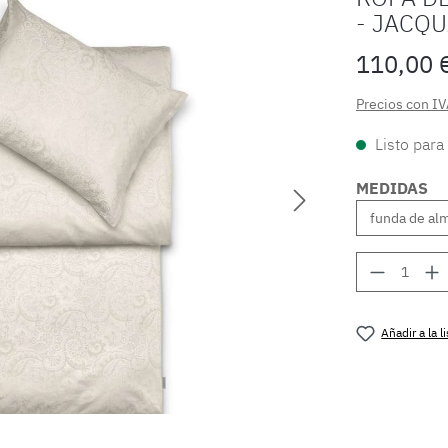
- JACQ
110,00 
Precios con IV
Listo para
MEDIDAS
Cantidad
Añadir a la 
Número de 