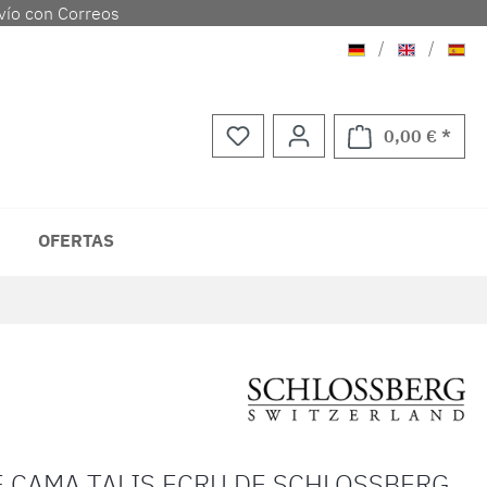
vío con Correos
Aleman
Ingles
Espa
/
/
0,00 € *
El ca
OFERTAS
E CAMA TALIS ECRU DE SCHLOSSBERG