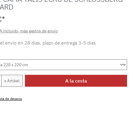
UARD
€*
A incluido, más gastos de envío
 el envío en 28 días, plazo de entrega 3-5 días
 del producto: introduce la cantidad dese
A la cesta
x Artikel
lista de deseos
producto:
MLSB.talis.ecruM.33