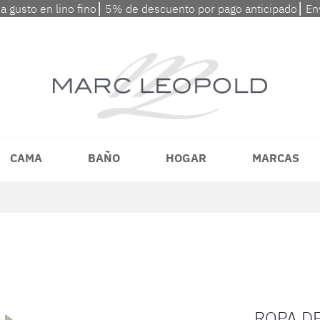
 a gusto en lino fino⎮ 5% de descuento por pago anticipado⎮ En
CAMA
BAÑO
HOGAR
MARCAS
ROPA D