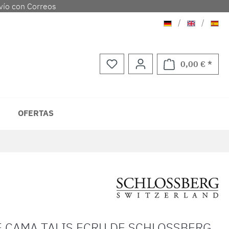
vío con Correos
Aleman
Ingles
Espa
/
/
0,00 € *
El ca
OFERTAS
E CAMA TALIS ECRU DE SCHLOSSBERG