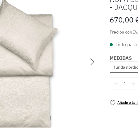
- JACQ
670,00 
Precios con IV
Listo para
MEDIDAS
Cantidad
Añadir a la 
Número de 